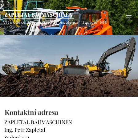
ZAPLETAL BAUMASCHINEN
Váš prodejce stavebních strojů a příslušenství již od roku 1998
Kontaktní adresa
ZAPLETAL BAUMASCHINEN
Ing. Petr Zapletal
Sadová 534